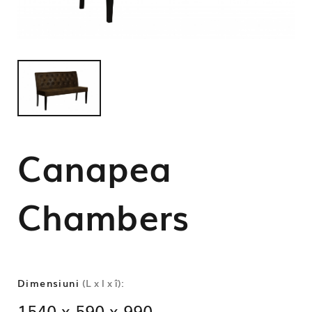
Canapea
Chambers
Dimensiuni
(L x l x î):
1540 x 590 x 990