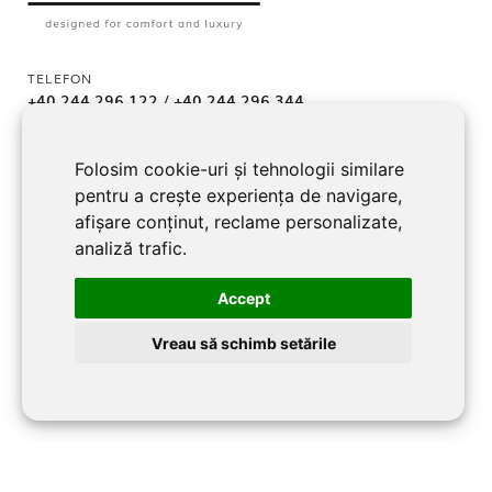
TELEFON
+40 244 296 122
/
+40 244 296 344
E-MAIL
Folosim cookie-uri și tehnologii similare
office@bradul-maneciu.ro
pentru a crește experiența de navigare,
afișare conținut, reclame personalizate,
analiză trafic.
ADRESA
Accept
jud. Prahova, Localitate Măneciu-Pământeni 107362
Vreau să schimb setările
URMĂREȘTE-NE
Facebook