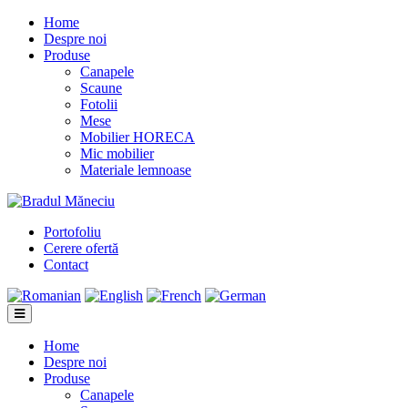
Home
Despre noi
Produse
Canapele
Scaune
Fotolii
Mese
Mobilier HORECA
Mic mobilier
Materiale lemnoase
Portofoliu
Cerere ofertă
Contact
Home
Despre noi
Produse
Canapele