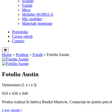
Scaune
Fotolii
Mese
Mobilier HORECA
Mic mobilier
Materiale lemnoase
Portofoliu
Cerere ofertă
Contact
Home
»
Produse
»
Fotolii
»
Fotoliu Austin
Fotoliu Austin
Dimensiuni
(L x l x î):
650 x 650 x 940
Produs realizat în fabrica Bradul Maneciu. Contactați-ne pentru preț d
Cere ofertă