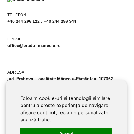
TELEFON
/
+40 244 296 122
+40 244 296 344
E-MAIL
office@bradul-maneciu.ro
ADRESA
jud. Prahova, Localitate Măneciu-Pământeni 107362
URMĂREȘTE-NE
Folosim cookie-uri și tehnologii similare
Facebook
pentru a crește experiența de navigare,
afișare conținut, reclame personalizate,
analiză trafic.
©2026 BRADUL MANECIU SRL toate drepturile rezervate RO2701219,
Accept