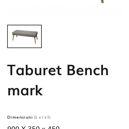
Taburet Bench
mark
Dimensiuni
(L x l x î):
900 X 350 x 450