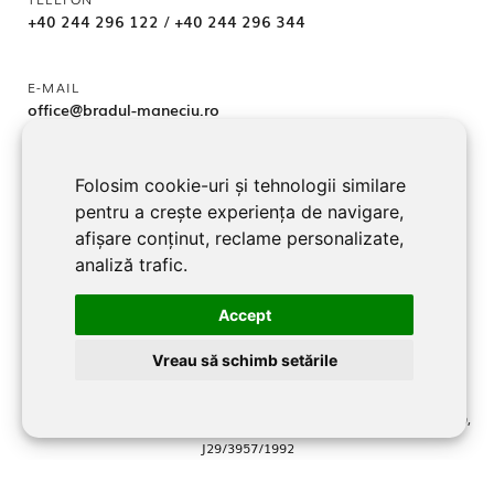
+40 244 296 122
/
+40 244 296 344
E-MAIL
office@bradul-maneciu.ro
Folosim cookie-uri și tehnologii similare
ADRESA
pentru a crește experiența de navigare,
jud. Prahova, Localitate Măneciu-Pământeni 107362
afișare conținut, reclame personalizate,
analiză trafic.
URMĂREȘTE-NE
Accept
Facebook
Vreau să schimb setările
©2026 BRADUL MANECIU SRL toate drepturile rezervate RO2701219,
J29/3957/1992
Website dezvoltat şi promovat de
LiveCOM