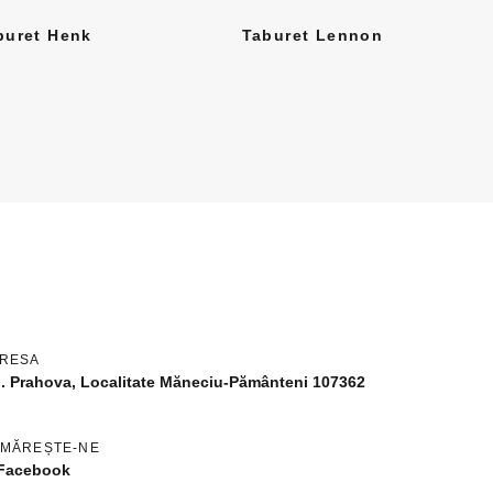
buret Henk
Taburet Lennon
RESA
d. Prahova, Localitate Măneciu-Pământeni 107362
MĂREȘTE-NE
Facebook