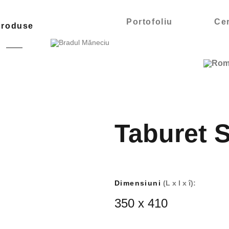
Portofoliu
Cer
Produse
Taburet 
Dimensiuni
(L x l x î):
350 x 410