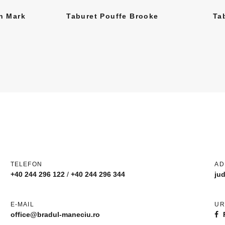
h Mark
Taburet Pouffe Brooke
Ta
TELEFON
AD
+40 244 296 122
/
+40 244 296 344
ju
E-MAIL
UR
office@bradul-maneciu.ro