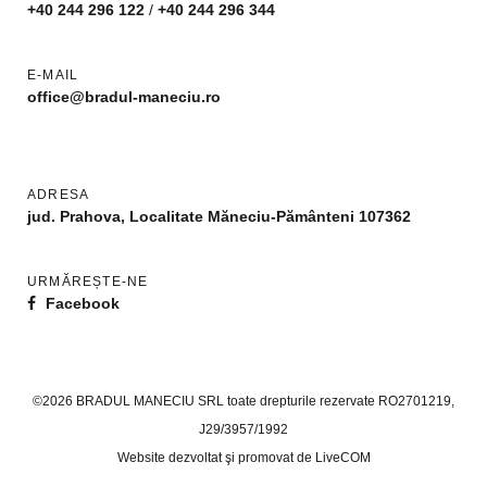
+40 244 296 122
/
+40 244 296 344
E-MAIL
office@bradul-maneciu.ro
ADRESA
jud. Prahova, Localitate Măneciu-Pământeni 107362
URMĂREȘTE-NE
Facebook
©2026 BRADUL MANECIU SRL toate drepturile rezervate RO2701219,
J29/3957/1992
Website dezvoltat şi promovat de
LiveCOM