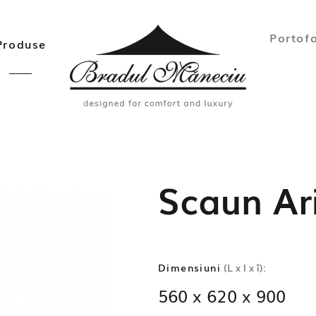
Portofo
Produse
Scaun Ar
Dimensiuni
(L x l x î):
560 x 620 x 900