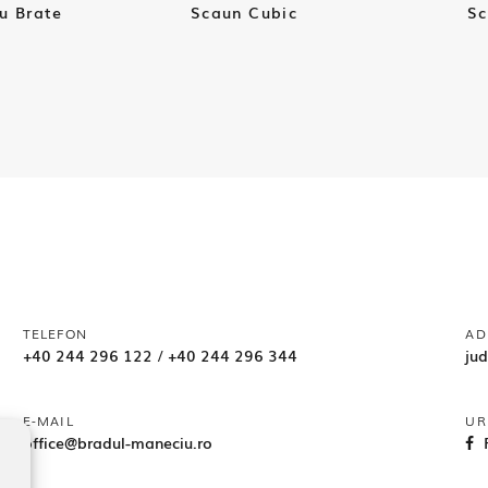
u Brate
Scaun Cubic
S
TELEFON
AD
+40 244 296 122
/
+40 244 296 344
ju
E-MAIL
UR
office@bradul-maneciu.ro