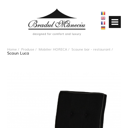
Home
Produse
Mobilier HORECA
Scaune bar - restaurant
Scaun Luca