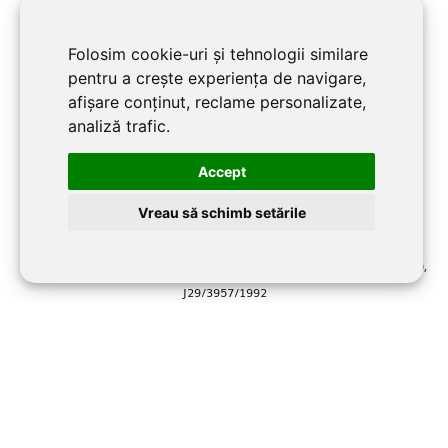
Folosim cookie-uri și tehnologii similare
ADRESA
pentru a crește experiența de navigare,
jud. Prahova, Localitate Măneciu-Pământeni 107362
afișare conținut, reclame personalizate,
analiză trafic.
URMĂREȘTE-NE
Accept
Facebook
Vreau să schimb setările
©2026 BRADUL MANECIU SRL toate drepturile rezervate RO2701219,
J29/3957/1992
Website dezvoltat şi promovat de
LiveCOM