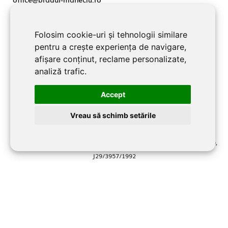
Folosim cookie-uri și tehnologii similare
ADRESA
pentru a crește experiența de navigare,
jud. Prahova, Localitate Măneciu-Pământeni 107362
afișare conținut, reclame personalizate,
analiză trafic.
URMĂREȘTE-NE
Accept
Facebook
Vreau să schimb setările
©2026 BRADUL MANECIU SRL toate drepturile rezervate RO2701219,
J29/3957/1992
Website dezvoltat şi promovat de
LiveCOM