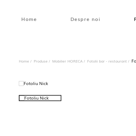
Home
Despre noi
Fo
Home
Produse
Mobilier HORECA
Fotolii bar - restaurant