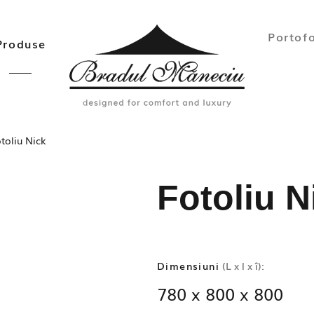
Portofo
Produse
toliu Nick
Fotoliu N
Dimensiuni
(L x l x î):
780 x 800 x 800