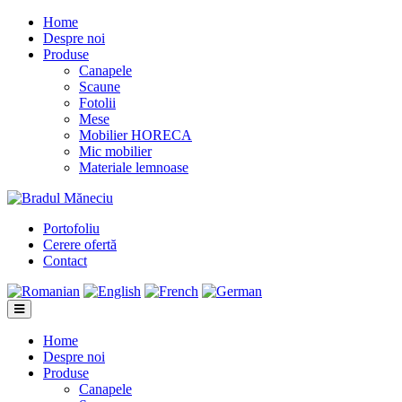
Home
Despre noi
Produse
Canapele
Scaune
Fotolii
Mese
Mobilier HORECA
Mic mobilier
Materiale lemnoase
Portofoliu
Cerere ofertă
Contact
Home
Despre noi
Produse
Canapele