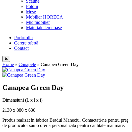
Scaune
Fotolii
Mese
Mobilier HORECA
Mic mobilier
Materiale lemnoase
Portofoliu
Cerere ofertă
Contact
Home
»
Canapele
»
Canapea Green Day
Canapea Green Day
Dimensiuni
(L x l x î):
2130 x 880 x 630
Produs realizat în fabrica Bradul Maneciu. Contactați-ne pentru preț
de producător sau o ofertă personalizată pentru cantitate mai mare.