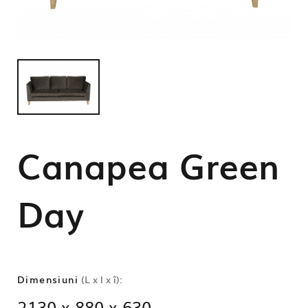
Canapea Green
Day
Dimensiuni
(L x l x î):
2130 x 880 x 630