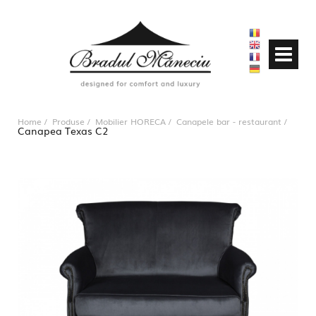
Home
Produse
Mobilier HORECA
Canapele bar - restaurant
Canapea Texas C2