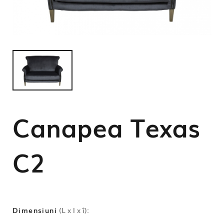
Canapea Texas
C2
Dimensiuni
(L x l x î):