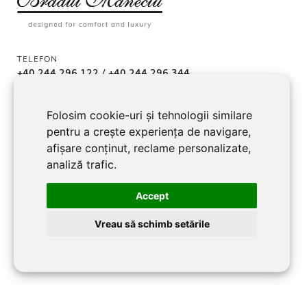
TELEFON
+40 244 296 122
/
+40 244 296 344
E-MAIL
Folosim cookie-uri și tehnologii similare
office@bradul-maneciu.ro
pentru a crește experiența de navigare,
afișare conținut, reclame personalizate,
analiză trafic.
ADRESA
Accept
jud. Prahova, Localitate Măneciu-Pământeni 107362
Vreau să schimb setările
URMĂREȘTE-NE
Facebook