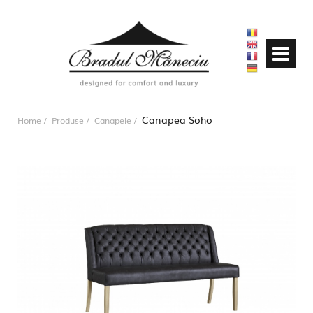
Canapea Soho
Home
Produse
Canapele