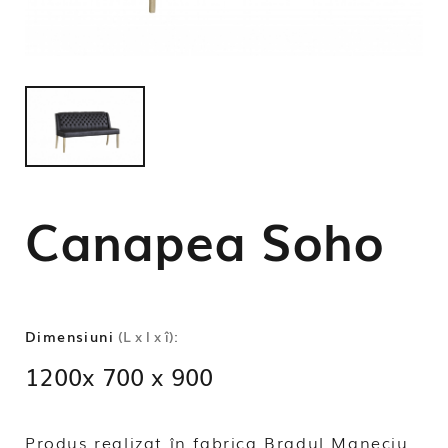
Canapea Soho
Dimensiuni
(L x l x î):
1200x 700 x 900
Produs realizat în fabrica Bradul Maneciu.