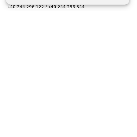
TELEFON
+40 244 296 122
/
+40 244 296 344
E-MAIL
office@bradul-maneciu.ro
ADRESA
jud. Prahova, Localitate Măneciu-Pământeni 107362
URMĂREȘTE-NE
Facebook
©2026 BRADUL MANECIU SRL toate drepturile rezervate RO2701219,
J29/3957/1992
Website dezvoltat şi promovat de
LiveCOM