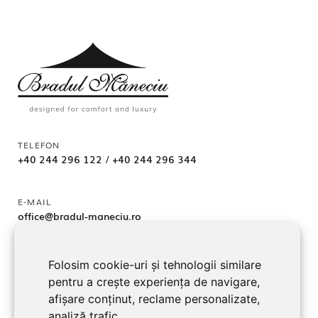
TELEFON
+40 244 296 122
/
+40 244 296 344
E-MAIL
office@bradul-maneciu.ro
Folosim cookie-uri și tehnologii similare
ADRESA
pentru a crește experiența de navigare,
jud. Prahova, Localitate Măneciu-Pământeni 107362
afișare conținut, reclame personalizate,
analiză trafic.