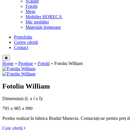
Scaune
Fotolii
Mese
Mobilier HORECA
Mic mobilier
Materiale lemnoase
Portofoliu
Cerere ofertă
Contact
Home
»
Produse
»
Fotolii
»
Fotoliu William
Fotoliu William
Dimensiuni
(L x l x î):
795 x 985 x 990
Produs realizat în fabrica Bradul Maneciu. Contactați-ne pentru preț d
Cere ofertă