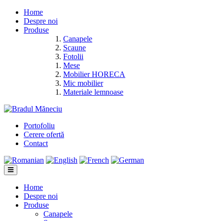
Home
Despre noi
Produse
Canapele
Scaune
Fotolii
Mese
Mobilier HORECA
Mic mobilier
Materiale lemnoase
Portofoliu
Cerere ofertă
Contact
Home
Despre noi
Produse
Canapele