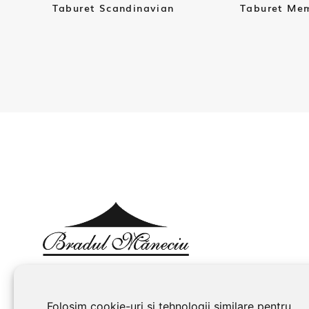
Taburet Scandinavian
Taburet Me
Folosim cookie-uri și tehnologii similare pentru