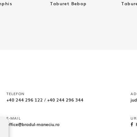
mphis
Taburet Bebop
Tabur
TELEFON
AD
+40 244 296 122
/
+40 244 296 344
ju
E-MAIL
UR
office@bradul-maneciu.ro