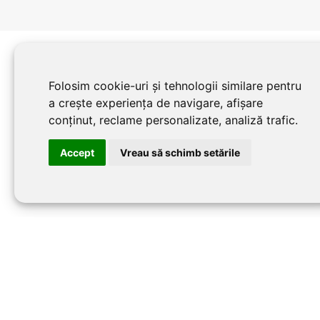
Folosim cookie-uri și tehnologii similare pentru
a crește experiența de navigare, afișare
conținut, reclame personalizate, analiză trafic.
Accept
Vreau să schimb setările
©20