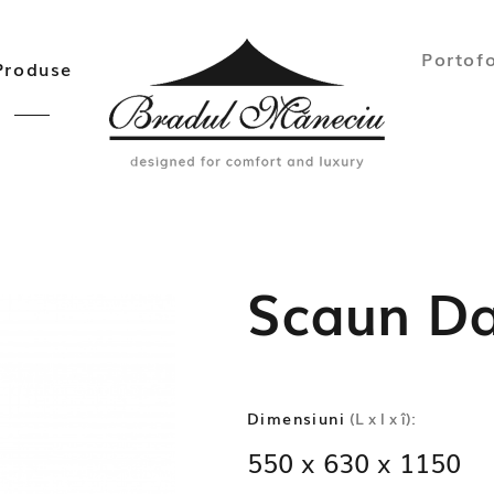
Portofo
Produse
Scaun Da
Dimensiuni
(L x l x î):
550 x 630 x 1150