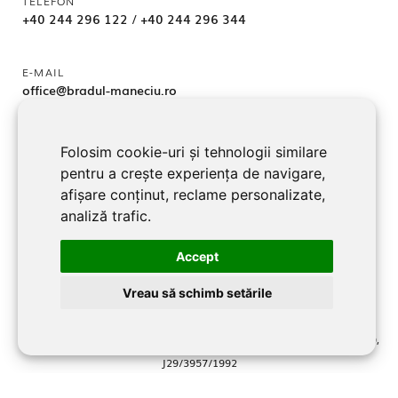
TELEFON
+40 244 296 122
/
+40 244 296 344
E-MAIL
office@bradul-maneciu.ro
Folosim cookie-uri și tehnologii similare
ADRESA
pentru a crește experiența de navigare,
jud. Prahova, Localitate Măneciu-Pământeni 107362
afișare conținut, reclame personalizate,
analiză trafic.
URMĂREȘTE-NE
Accept
Facebook
Vreau să schimb setările
©2026 BRADUL MANECIU SRL toate drepturile rezervate RO2701219,
J29/3957/1992
Website dezvoltat şi promovat de
LiveCOM