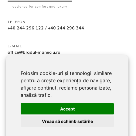
TELEFON
+40 244 296 122
/
+40 244 296 344
E-MAIL
office@bradul-maneciu.ro
Folosim cookie-uri și tehnologii similare
ADRESA
pentru a crește experiența de navigare,
jud. Prahova, Localitate Măneciu-Pământeni 107362
afișare conținut, reclame personalizate,
analiză trafic.
URMĂREȘTE-NE
Accept
Facebook
Vreau să schimb setările