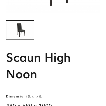
Scaun High
Noon
Dimensiuni
(L x l x î):
480 x 580 x 1000