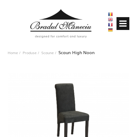
Scaun High Noon
Home
Produse
Scaune