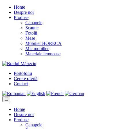
Home
Despre noi
Produse
Canapele
Scaune
Fotolii
Mese
Mobilier HORECA
Mic mobilier
Materiale lemnoase
Portofoliu
Cerere ofertă
Contact
Home
Despre noi
Produse
Canapele