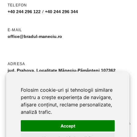
TELEFON
/
+40 244 296 122
+40 244 296 344
E-MAIL
office@bradul-maneciu.ro
ADRESA
jud. Prahova, Localitate Măneciu-Pământeni 107362
URMĂREȘTE-NE
Folosim cookie-uri și tehnologii similare
Facebook
pentru a crește experiența de navigare,
afișare conținut, reclame personalizate,
analiză trafic.
©2026 BRADUL MANECIU SRL toate drepturile rezervate RO2701219,
Accept
J29/3957/1992