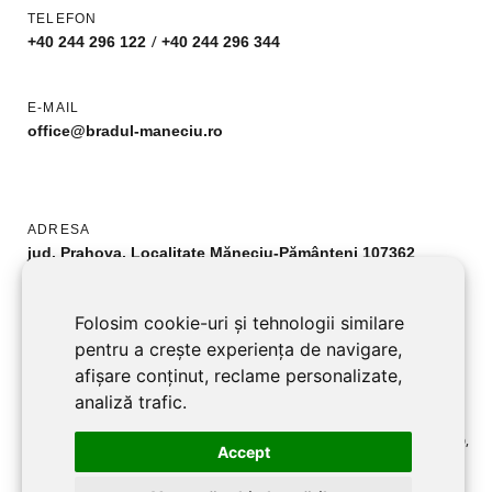
TELEFON
/
+40 244 296 122
+40 244 296 344
E-MAIL
office@bradul-maneciu.ro
ADRESA
jud. Prahova, Localitate Măneciu-Pământeni 107362
URMĂREȘTE-NE
Folosim cookie-uri și tehnologii similare
Facebook
pentru a crește experiența de navigare,
afișare conținut, reclame personalizate,
analiză trafic.
©2026 BRADUL MANECIU SRL toate drepturile rezervate RO2701219,
Accept
J29/3957/1992