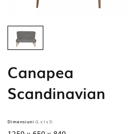
Canapea
Scandinavian
Dimensiuni
(L x l x î):
1250 x 650 x 840