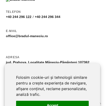
TELEFON
/
+40 244 296 122
+40 244 296 344
E-MAIL
office@bradul-maneciu.ro
ADRESA
jud. Prahova, Localitate Măneciu-Pământeni 107362
URMĂREȘTE-NE
Folosim cookie-uri și tehnologii similare
Facebook
pentru a crește experiența de navigare,
afișare conținut, reclame personalizate,
analiză trafic.
©2026 BRADUL MANECIU SRL toate drepturile rezervate RO2701219,
Accept