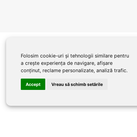
Folosim cookie-uri și tehnologii similare pentru
a crește experiența de navigare, afișare
conținut, reclame personalizate, analiză trafic.
Accept
Vreau să schimb setările
©20