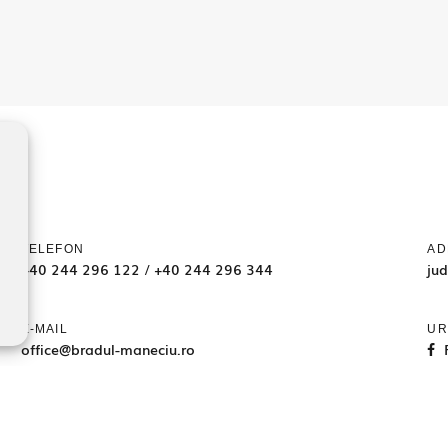
TELEFON
AD
+40 244 296 122
/
+40 244 296 344
ju
E-MAIL
UR
office@bradul-maneciu.ro
26 BRADUL MANECIU SRL toate drepturile rezervate RO2701219, J29/3957/
Website dezvoltat şi promovat de
LiveCOM