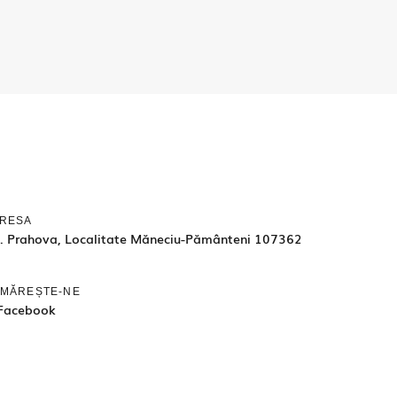
RESA
d. Prahova, Localitate Măneciu-Pământeni 107362
MĂREȘTE-NE
Facebook
1992