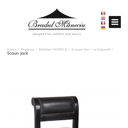
Home
Produse
Mobilier HORECA
Scaune bar - restaurant
Scaun Jack