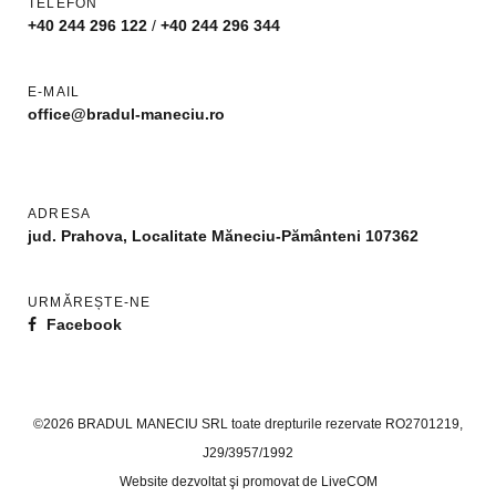
TELEFON
+40 244 296 122
/
+40 244 296 344
E-MAIL
office@bradul-maneciu.ro
ADRESA
jud. Prahova, Localitate Măneciu-Pământeni 107362
URMĂREȘTE-NE
Facebook
©2026 BRADUL MANECIU SRL toate drepturile rezervate RO2701219,
J29/3957/1992
Website dezvoltat şi promovat de
LiveCOM