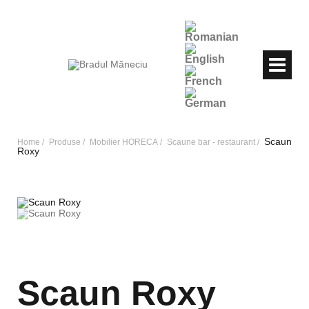
Scaun
Home
Produse
Mobilier HORECA
Scaune bar - restaurant
Roxy
Scaun Roxy